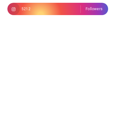
5212
Followers