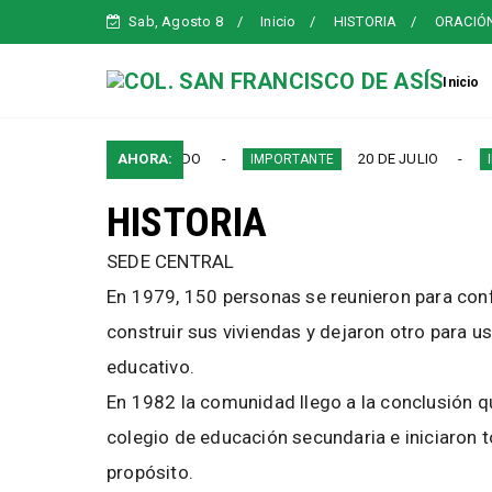
Sab, Agosto 8
Inicio
HISTORIA
ORACIÓ
Inicio
MICA SEGUNDO PERIODO
AHORA:
20 DE JULIO
IMPORTANTE
IMPOR
HISTORIA
SEDE CENTRAL
En 1979, 150 personas se reunieron para con
construir sus viviendas y dejaron otro para us
educativo.
En 1982 la comunidad llego a la conclusión qu
colegio de educación secundaria e iniciaron 
propósito.