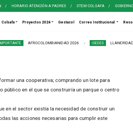
N
HORARIO ATENCIÓN A PADRES
STEM COLSAFA
GOBIERN
Colsafa
Proyectos 2024
Gestacol
Correo Institucional
Reso
AFROCOLOMBIANIDAD 2026
LLANERIDAD MAY
TANTE
ISEDES
formar una cooperativa; comprando un lote para
o público en el que se construiría un parque o centro
e en el sector existía la necesidad de construir un
todas las acciones necesarias para cumplir este