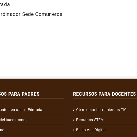
rada.
oordinador Sede Comuneros.
OS PARA PADRES
RECURSOS PARA DOCENTES
juntos en casa - Primaria
Cómo usar herramientas TIC
 del buen comer
Recursos STEM
ene
Biblioteca Digital