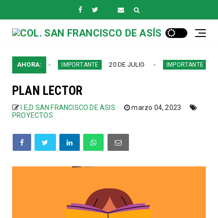
PERIODO
AHORA:
20 DE JULIO
AFROC
IMPORTANTE
IMPORTANTE
PLAN LECTOR
I.E,D SAN FRANCISCO DE ASIS
marzo 04, 2023
PROYECTOS