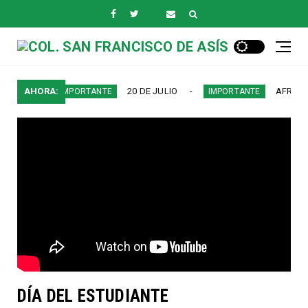
DO
AHORA:
20 DE JULIO
AFROCOLOMB
IMPORTANTE
IMPORTANTE
DÍA DEL ESTUDIANTE