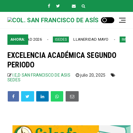
BIANIDAD 2026
AHORA:
LLANERIDAD MAYO
ISEDES
IMPORTANTE
EXCELENCIA ACADÉMICA SEGUNDO
PERIODO
I.E,D SAN FRANCISCO DE ASIS
julio 20, 2025
SEDES